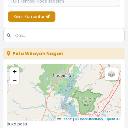
Kirim Komentar
Peta Wilayah Nagari
+
−
Leaflet
|
© OpenStreetMap
|
OpenSID
Buka peta