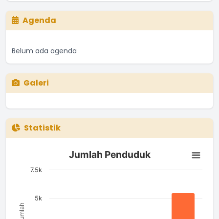
Agenda
Belum ada agenda
Galeri
Statistik
Jumlah Penduduk
Jumlah Penduduk
Bar chart with 4 bars.
The chart has 1 X axis displaying categories.
7.5k
The chart has 1 Y axis displaying Jumlah. Data ranges from 1
5k
Jumlah