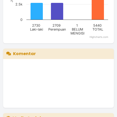
2.5k
0
2730
2709
1
5440
Laki-laki
Perempuan
BELUM
TOTAL
MENGISI
Highcharts.com
End of interactive chart.
Komentar