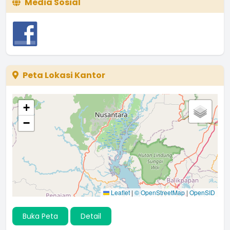
Media Sosial
Peta Lokasi Kantor
+
−
Leaflet
|
© OpenStreetMap
|
OpenSID
Buka Peta
Detail