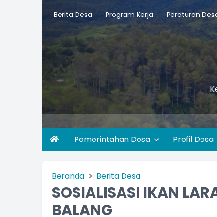
Berita Desa
Program Kerja
Peraturan Des
K
Pemerintahan Desa
Profil Desa
Beranda
Berita Desa
SOSIALISASI IKAN LA
BALANG