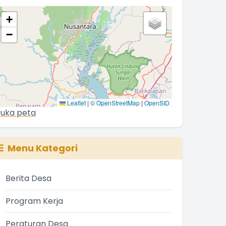
+
−
Leaflet
|
© OpenStreetMap
|
OpenSID
uka peta
Menu Kategori
Berita Desa
Program Kerja
Peraturan Desa