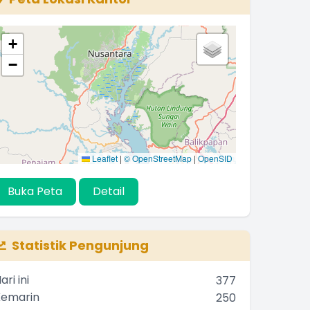
+
−
Leaflet
|
© OpenStreetMap
|
OpenSID
Buka Peta
Detail
Statistik Pengunjung
ari ini
377
Kemarin
250