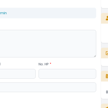
dmin
l
No. HP
*