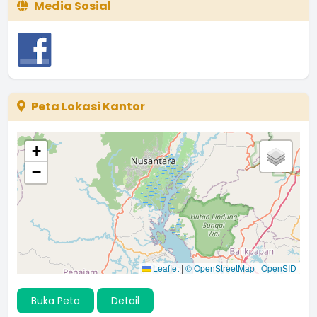
Media Sosial
Peta Lokasi Kantor
+
−
Leaflet
|
© OpenStreetMap
|
OpenSID
Buka Peta
Detail