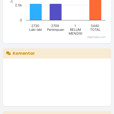
2.5k
0
2730
2709
1
5440
Laki-laki
Perempuan
BELUM
TOTAL
MENGISI
Highcharts.com
End of interactive chart.
Komentar