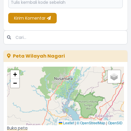
Kirim Komentar
Peta Wilayah Nagari
+
−
Leaflet
|
© OpenStreetMap
|
OpenSID
Buka peta