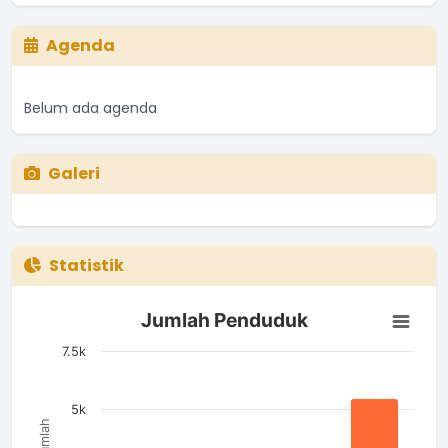
Agenda
Belum ada agenda
Galeri
Statistik
Jumlah Penduduk
Jumlah Penduduk
Bar chart with 4 bars.
The chart has 1 X axis displaying categories.
7.5k
The chart has 1 Y axis displaying Jumlah. Data ranges from 1
5k
Jumlah