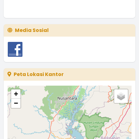
Media Sosial
Peta Lokasi Kantor
+
−