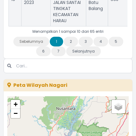
2023
JALAN SANTAI
Batu
TINGKAT
Balang
KECAMATAN
HARAU
Menampilkan 1 sampai 10 dari 65 entri
Sebelumnya
1
2
3
4
5
6
7
Selanjutnya
Peta Wilayah Nagari
+
−