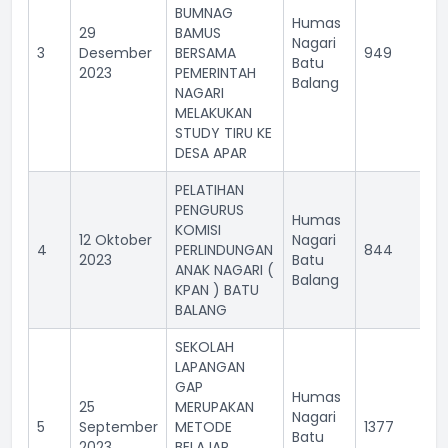
BUMNAG
Humas
29
BAMUS
Nagari
3
Desember
BERSAMA
949
Batu
2023
PEMERINTAH
Balang
NAGARI
MELAKUKAN
STUDY TIRU KE
DESA APAR
PELATIHAN
PENGURUS
Humas
KOMISI
12 Oktober
Nagari
4
PERLINDUNGAN
844
2023
Batu
ANAK NAGARI (
Balang
KPAN ) BATU
BALANG
SEKOLAH
LAPANGAN
GAP
Humas
25
MERUPAKAN
Nagari
5
September
METODE
1377
Batu
2023
BELAJAR