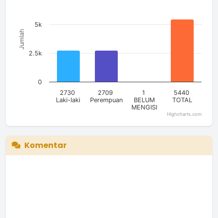
The chart has 1 Y axis displaying Jumlah. Data ranges from 1
5k
Jumlah
2.5k
0
2730
2709
1
5440
Laki-laki
Perempuan
BELUM
TOTAL
MENGISI
Highcharts.com
End of interactive chart.
Komentar